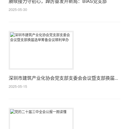
赓续接力守初心，踔厉奋发开新局：BIAS党支部
2025...
2025-05-30
深圳市建筑产业化协会党支部支委会会议暨支部换届...
2025-05-15