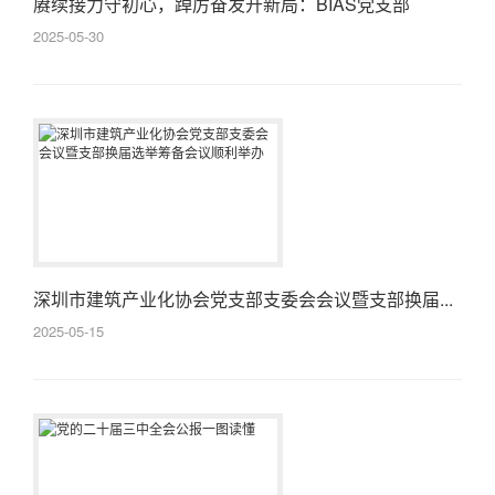
赓续接力守初心，踔厉奋发开新局：BIAS党支部
2025...
2025-05-30
深圳市建筑产业化协会党支部支委会会议暨支部换届...
2025-05-15