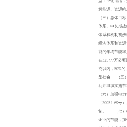
型工业化道路，
解能源、资源约
（三）总体目标
体系、中长期战
体系和机制初步
经济体系和资源
能的年均节能率为
在325?77万
克以内，50%
型社会
（五）
动并组织实施节
（六）加强电力
〔2005〕6
制。 （七）抓
企业的节能，加