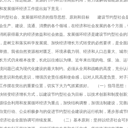
长方式，推进能源、资源的节约和合理高效利用，努力缓解我省能源资源
会和发展循环经济工作提出如下意见：
节约型社会、发展循环经济的指导思想、原则和目标 建设节约型社会是
会生产、建设、流通、消费的各个领域，在经济和社会发展的各个方面，
消耗获得最大的经济效益和社会效益。发展循环经济是建设节约型社会的
，是树立和落实科学发展观、加快经济增长方式转变的必然要求，是全面
举措。我省自然资源相对匮乏、环境承载力弱、经济和人口总量大、城市
长方式仍未根本改变，长此以往难以为继。近年来出现的电、煤、油、运
境问题已成为现代化建设的最大制约。必须从全局和战略的高度，充分认
患意识和危机意识，增强历史责任感和使命感，以对人民高度负责、对子
工作摆在突出的重要位置，切实下大力气抓紧抓好。
（一）指导思想：
快转变经济增长方式，以建设节约型社会为目标，以技术创新和制度创新
源综合利用和发展循环经济为重点，加快结构调整，加强法制建设，完善
自觉行动、公众积极参与的促进节约型社会建设的运行机制，逐步形成节
经济社会全面协调可持续发展。
（二）基本原则：坚持以经济社会可持