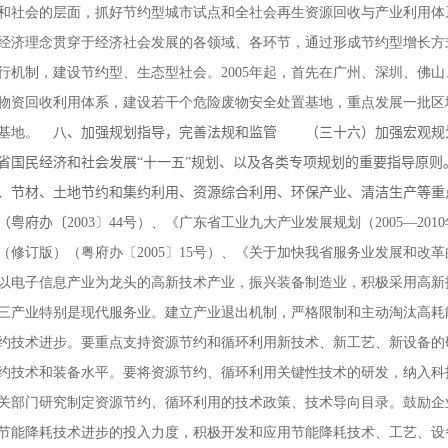
社会的层面，抓好节约型城市试点和全社会再生资源回收与产业利用体
经济理念贯穿于经济社会发展的各领域、各环节，通过形成节约型增长方
行机制，建设节约型、生态型社会。2005年起，首先在广州、深圳、佛
物资回收利用体系，建设若干个危险废物安全处置基地，重点发展一批区
造基地。
八、加强规划指导，完善法规和监管 （三十六）加强宏观规
省国民经济和社会发展“十一五”规划、以及各类专项规划的重要指导原
、节材、土地节约和集约利用、资源综合利用、环保产业、清洁生产等重
（粤府办〔
2003〕44号）、《广东省工业九大产业发展规划（2005—20
（修订版）（粤府办〔2005〕15号）、《关于加快我省服务业发展和改革
以电子信息产业为龙头的高新技术产业，振兴装备制造业，积极采用高新
三产业特别是现代服务业。建立产业退出机制，严格限制和主动淘汰高
约技术进步。要重点支持资源节约和循环利用新技术、新工艺、新设备的
约技术和装备水平。要将资源节约、循环利用关键性技术的研发，纳入科
关部门研究制定资源节约、循环利用的技术政策、技术导向目录。鼓励企
节能降耗技术进步的投入力度，积极开发和应用节能降耗技术、工艺、