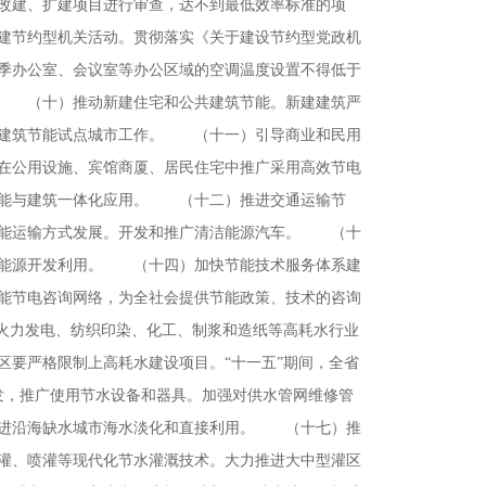
改建、扩建项目进行审查，达不到最低效率标准的项
建节约型机关活动。贯彻落实《关于建设节约型党政机
夏季办公室、会议室等办公区域的空调温度设置不得低于
。 （十）推动新建住宅和公共建筑节能。新建建筑严
个建筑节能试点城市工作。 （十一）引导商业和民用
在公用设施、宾馆商厦、居民住宅中推广采用高效节电
阳能与建筑一体化应用。 （十二）推进交通运输节
节能运输方式发展。开发和推广清洁能源汽车。 （十
生能源开发利用。 （十四）加快节能技术服务体系建
能节电咨询网络，为全社会提供节能政策、技术的咨询
火力发电、纺织印染、化工、制浆和造纸等高耗水行业
区要严格限制上高耗水建设项目。“十一五”期间，全省
发，推广使用节水设备和器具。加强对供水管网维修管
推进沿海缺水城市海水淡化和直接利用。 （十七）推
灌、喷灌等现代化节水灌溉技术。大力推进大中型灌区