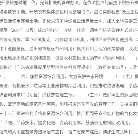
地开发补充耕地工作，完善相关的管理办法。在依法批准的前提下积极开展
耕地或农用地。开展农村集体建设用地整理试点，启动实施我省“沃土
步盘活使用存量土地。积极采取多种途径盘活存量土地，加大土地置换工
资发〔
2004〕73号）提出的转让、收购、托管、调换产权等四种方式进
的政策措施。重点研究制定土地收益调节机制，利用经济手段促使提高土
移工业园建设。提出城市建设节约利用和集约利用土地的政策措施，以及
用土地原则做好规划和建设，促进农村建设用地的节约和集约利用。
（
真执行《广东省发展应用新型墙体材料管理规定》（政府令第95号），
意见》。
六、加强资源综合利用，大力保护生态环境 （二十九）推
废渣、有机废水、垃圾等工业废物的综合利用，积极推进垃圾发电、余热
综合利用电厂（项目）的认定管理工作。 （三十）做好再生资源回收
头、清远两地的示范基地项目。加强报废汽车回收的管理工作。支持废旧
十一）推进农村节约和资源综合利用。推广稻壳等农业废弃物的气化发
广节肥、节药技术，提高化肥、农药利用率。鼓励农用塑料回收利用。
沼气和大中型畜禽养殖场沼气工程，推广省柴节煤灶。创建生态文明村，