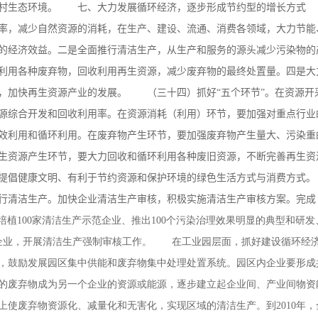
农村生态环境。
七、大力发展循环经济，逐步形成节约型的增长方式
率，减少自然资源的消耗，在生产、建设、流通、消费各领域，大力节能
的经济效益。二是全面推行清洁生产，从生产和服务的源头减少污染物的
利用各种废弃物，回收利用再生资源，减少废弃物的最终处置量。四是大
，加快再生资源产业的发展。 （三十四）抓好“五个环节”。在资源开
源综合开发和回收利用率。在资源消耗（利用）环节，要加强对重点行业
效利用和循环利用。在废弃物产生环节，要加强废弃物产生量大、污染重
生资源产生环节，要大力回收和循环利用各种废旧资源，不断完善再生资
提倡健康文明、有利于节约资源和保护环境的绿色生活方式与消费方式。
行清洁生产。加快企业清洁生产审核，积极实施清洁生产审核方案。完成
，即培植100家清洁生产示范企业、推出100个污染治理效果明显的典型和研
产企业，开展清洁生产强制审核工作。 在工业园层面，抓好建设循环经
，鼓励发展园区集中供能和废弃物集中处理处置系统。园区内企业要形成
的废弃物成为另一个企业的资源或能源，逐步建立起企业间、产业间物资
上使废弃物资源化、减量化和无害化，实现区域的清洁生产。到2010年，