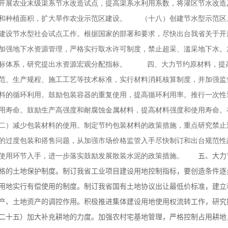
开展农业末级渠系节水改造试点，提高渠系水利用系数，将灌区节水改造
和种植面积，扩大旱作农业示范区建设。 （十八）创建节水型示范区
建设节水型社会试点工作。根据国家的部署和要求，尽快出台我省关于
加强地下水资源管理，严格实行取水许可制度，禁止超采、滥采地下水。
指标体系，研究提出水资源宏观分配指标。
四、大力节约原材料，提
范、生产规程、施工工艺等技术标准，实行材料消耗核算制度，并加强监
料的循环利用。鼓励包装容器的重复使用，提高循环利用率。推行一次性
用寿命。鼓励生产高强度和耐腐蚀金属材料，提高材料强度和使用寿命。
）减少包装材料的使用。制定节约包装材料的政策措施，重点研究禁止
的过度包装和搭售问题，从加强市场价格监管入手尽快制订和出台规范
从使用环节入手，进一步落实鼓励发展散装水泥的政策措施。
五、大力
格的土地保护制度。制订我省工业项目建设用地控制指标，要创造条件逐
用地实行有偿使用的制度。制订我省国有土地协议出让最低价标准，建立
产、土地资产的调控作用。积极推进集体建设用地使用权流转工作，研究
十五）加大补充耕地的力度。加强农村宅基地管理，严格控制占用耕地