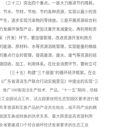
 （三十三）突出四个重点。一是大力推进节约降耗，
、节水、节材、节地、节约各种资源，实现以最少的资
产生，逐步实现污染物的零排放。三是开展资源综合利
力发展环保型产业，更加注重开发减量化、再利用和资
采（开发）环节，要加强管理，改进资源开发利用方
的能源、原材料、水等资源消耗管理，实现能量的梯级
的重点行业的管理，提高废渣、废水、废气等资源的综
源回收、加工、利用体系。在社会消费环节，要树立可
 （三十五）构建“三个层面”的循环经济框架。在企
《广东省清洁生产联合行动实施意见》中提出的实现“三
发、推广100项清洁生产技术、产品。“十一五”期间，培植
济工业园试点工作。试点园要按照生态型园区要求进行规
共享资源和互换产品的产业共生组合，或不同产业的耦
能源互换或转换的供求关系。最大限度提高资源利用
全省要建成15个符合循环经济发展要求的生态工业