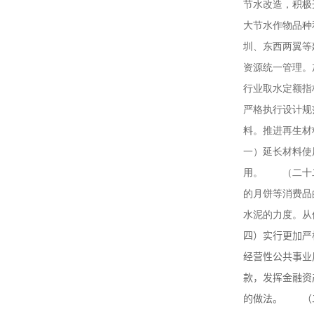
节水改造，积极
大节水作物品种
圳、东西两翼等
资源统一管理。
行业取水定额
严格执行设计规
料。推进再生材
一）延长材料使
用。 （二十二
的月饼等消费品
水泥的力度。
四）实行更加严
经营性公共事业
款，发挥金融资
的做法。 （二