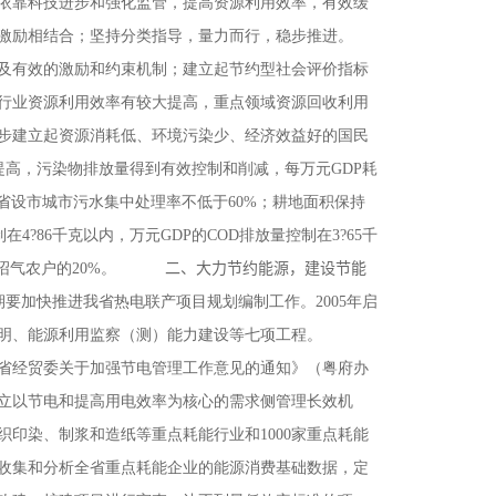
依靠科技进步和强化监管，提高资源利用效率，有效缓
激励相结合；坚持分类指导，量力而行，稳步推进。
及有效的激励和约束机制；建立起节约型社会评价指标
行业资源利用效率有较大提高，重点领域资源回收利用
步建立起资源消耗低、环境污染少、经济效益好的国民
提高，污染物排放量得到有效控制和削减，每万元GDP耗
,全省设市城市污水集中处理率不低于60%；耕地面积保持
在4?86千克以内，万元GDP的COD排放量控制在3?65千
村沼气农户的20%。
二、大力节约能源，建设节能
加快推进我省热电联产项目规划编制工作。2005年启
明、能源利用监察（测）能力建设等七项工程。
省经贸委关于加强节电管理工作意见的通知》（粤府办
建立以节电和提高用电效率为核心的需求侧管理长效机
印染、制浆和造纸等重点耗能行业和1000家重点耗能
收集和分析全省重点耗能企业的能源消费基础数据，定