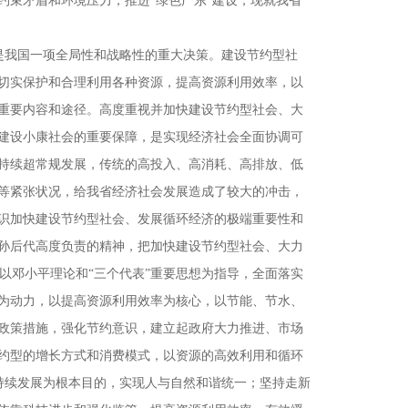
约束矛盾和环境压力，推进“绿色广东”建设，现就我省
我国一项全局性和战略性的重大决策。建设节约型社
切实保护和合理利用各种资源，提高资源利用效率，以
重要内容和途径。高度重视并加快建设节约型社会、大
建设小康社会的重要保障，是实现经济社会全面协调可
持续超常规发展，传统的高投入、高消耗、高排放、低
等紧张状况，给我省经济社会发展造成了较大的冲击，
识加快建设节约型社会、发展循环经济的极端重要性和
孙后代高度负责的精神，把加快建设节约型社会、大力
以邓小平理论和“三个代表”重要思想为指导，全面落实
为动力，以提高资源利用效率为核心，以节能、节水、
政策措施，强化节约意识，建立起政府大力推进、市场
约型的增长方式和消费模式，以资源的高效利用和循环
续发展为根本目的，实现人与自然和谐统一；坚持走新