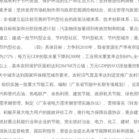
形成有利于节约资源、保护环境的生产和生活方式；坚持推进结构调整，
束矛盾；坚持发挥市场机制作用与政府宏观调控相结合、依法管理与政策
：全省建立起比较完善的节约型社会的政策法规体系、技术创新体系，以
略目标框架和分阶段推进计划；污染物排放量得到有效控制和削减，重点
建立；建成一批节约型企业、节约型社区、节约型机关、节约型城市；逐
节约型社会。
（四）具体目标：力争到2010年，我省资源生产率有所
2?2%；每万元GDP的取水量下降到200吨，工业用水重复率达到68%
公顷以上，基本农田保护区面积达到284?68万公顷；万元GDP的SO2排放量控制
的大中城市达到国家环保模范城市要求。农村沼气普及率达到适宜推广农
组织实施一批重大节能工程。编制《广东省节能中长期专项规划》。近期要
约和替代石油、热电联产、余热利用、建筑节能、政府机关节能、绿色照
需求侧管理。制定《广东省电力需求侧管理实施办法》。贯彻落实《转发
9号）。积极开展大电力用户的能效评价工作，推行电力保障自愿协议，逐步
好重点耗能行业和企业的节能。突出抓好冶金、电力、化工、建材、纺织
强执法监督检查、跟踪和指导，督促企业提出具体节能降耗目标和措施。