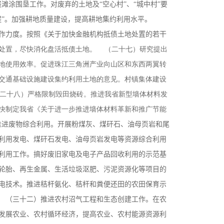
滩涂围垦工作。对废弃的土地及“空心村”、“城中村”要
工程”。加强耕地质量建设，提高耕地集约利用水平。
作力度。按照《关于加快金融机构抵债土地处置的若干
行处置，尽快消化盘活抵债土地。
（二十七）研究提出
地使用效率。促进珠江三角洲产业向山区和东西两翼转
交通基础设施建设集约利用土地的意见。村镇集体建设
二十八）严格限制毁田烧砖。推进我省新型墙体材料发
尽快制定我省《关于进一步推进墙体材料革新和推广节能
进废物综合利用。开展粉煤灰、煤矸石、油母页岩和尾
利用发电、煤矸石发电、油母页岩发电等资源综合利用
利用工作。搞好废旧家电及电子产品回收利用的示范基
轮胎、再生金属、生活垃圾沤肥、污泥资源化等项目的
电技术。推进秸杆氨化、秸杆和粪便还田的农田保育示
 （三十二）推进农村沼气工程和生态创建工作。在农
发展农业、农村循环经济，提高农业、农村能源资源利