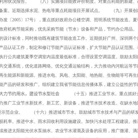
利用状况报告。 （八）实施项目能效评价制度。对重点耗能的新建、
备案。近期选择水泥、热电等重点耗能项目开展试点。 （九）开展创
办发〔2005〕17号），重点抓好政府办公楼空调、照明系统节能改造。
行政府机构节能采购，优先采购节能（节水）设备和产品，节约办公用品
％的设计标准，同时推动既有建筑节能改造工作。近期抓好广州、深圳两
产品认证工作，制定和修订节能产品认证标准，扩大节能产品认证范围。
执行公共建筑夏季空调室内温度最低标准，合理设置空调温度。鼓励太
共交通系统，优化道路网络。优化交通运输结构，大力推动内河航运等
再生能源和新能源。推进水电、风电、太阳能、地热能、生物能等可再
能产品的研发和推广。组织建立我省节能信息传播体系，建立公益性的节
大力节约用水，建设节水型社会
（十五）推进工业节水。重点抓好
力推广工业节水新技术、新工艺、新设备，推进节水技术改造。在缺水地
水型示范企业。 （十六）推进城市节水。鼓励城市节水技术与产品的研
损耗率。推进中水、雨水回收利用设施建设。加快污水处理工程建设。
续推进太阳能光伏水泵抽水、农业节水灌溉及设备的应用，推广微灌、滴