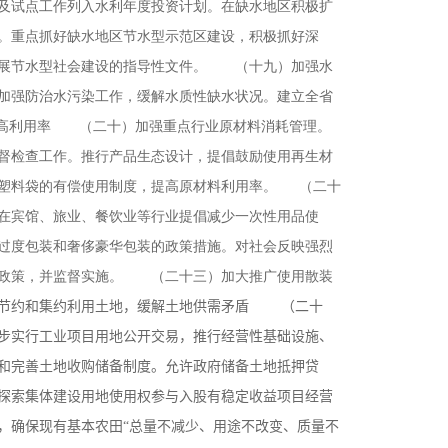
及试点工作列入水利年度投资计划。在缺水地区积极扩
。重点抓好缺水地区节水型示范区建设，积极抓好深
开展节水型社会建设的指导性文件。 （十九）加强水
加强防治水污染工作，缓解水质性缺水状况。建立全省
高利用率 （二十）加强重点行业原材料消耗管理。
督检查工作。推行产品生态设计，提倡鼓励使用再生材
塑料袋的有偿使用制度，提高原材料利用率。
（二十
在宾馆、旅业、餐饮业等行业提倡减少一次性用品使
过度包装和奢侈豪华包装的政策措施。对社会反映强烈
性政策，并监督实施。 （二十三）加大推广使用散装
节约和集约利用土地，缓解土地供需矛盾 （二十
步实行工业项目用地公开交易，推行经营性基础设施、
和完善土地收购储备制度。允许政府储备土地抵押贷
探索集体建设用地使用权参与入股有稳定收益项目经营
，确保现有基本农田“总量不减少、用途不改变、质量不