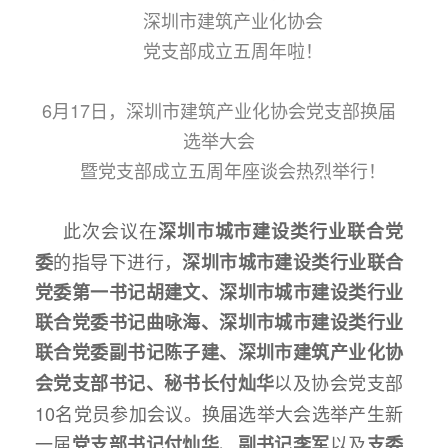
深圳市建筑产业化协会
党支部成立五周年啦！
6月17日，深圳市建筑产业化协会党支部换届
选举大会
暨党支部成立五周年座谈会热烈举行！
此次会议在
深圳市城市建设类行业联合党
的指导下进行，
委
深圳市城市建设类行业联合
党委第一书记
胡建文
、
深圳市城市建设类行业
联合党委
书记
曲咏海
、
深圳市城市建设类行业
联合党委
副书记
陈子建
、深圳市建筑产业化协
以及协会党支部
会党支部书记、秘书长
付灿华
10名党员参加会议。换届选举大会选举产生新
一届
、
以及
党支部书记
付灿华
副书记
李军
支委