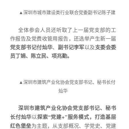
▲深圳市城市建设类行业联合党委副书记陈子建
全体参会人员还听取了上一届党支部的工
作报告及党费收管用报告，还选举产生新一届
、
以及
党支部书记
付灿华
副书记
李军
支委会委
员
丁娟
、
陈立民
、
项兆勤
。
▲深圳市建筑产业化协会党支部书记、秘书长付
灿华
深圳市建筑产业化协会党支部书记、秘书
以
长
付灿华
探索“党建+”服务模式，打造基层
为主题，从支部概况、学党史、党建
红色堡垒