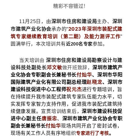
精彩不容错过！
11月25日，由
深圳市住房和建设局
主办、
深圳
2023年深圳市装配式建
市建筑产业化协
会
承办的“
筑专家继续教育培训（第二期）及能力测评
工作
”
圆满举行，本次培训共有
近200名专家
参加。
当天培训
由
深圳市住房和建设局勘察设计与建
设科技处副处长
邓文敏
做开班致辞，
深圳市建筑产
业化协会专职副会长兼秘书长
付灿华
、深圳市华阳
国际建筑产业化有限公司副总经理
赵晓龙
、深圳市
建设科技促进中心工程师
祝元杰
进行专题培训，
旨
在持续提升我市装配式建筑专家队伍能力水平，切
实发挥专家智力支持作用，促进我市装配式建筑持
续健康发展。
宣贯培训结束后，
深圳市建设科技促
进中心副主任
唐振忠
、
深圳市建筑产业化协会专职
副会长兼秘书长
付灿华
现场
共同开启了密封试卷，
现场有关工作人员有序地
组织
专家进行了考核
。