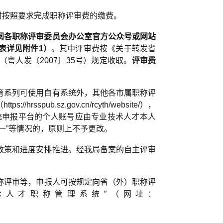
时按照要求完成职称评审费的缴费。
阅各职称评审委员会
办公室
官方
公众号或网站
表
详见附件1）
。其中评审费按《关于转发省
粤人发〔2007〕35号）规定收取。
评审费
育系列可使用自有系统外，其他各市属职称评
ub.sz.gov.cn/rcyth/website/），
系统申报平台的个人账号应由专业技术人才本人
一”等情况的，原则上不予更改。
政策和进度安排推进。经我局备案的自主评审
称评审等，申报人可按规定向省（外）职称评
术人才职称管理系统”（网址：