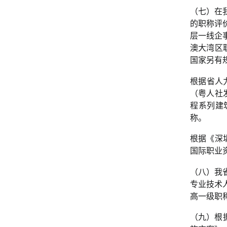
（七）在
的职称评
层一线企
澳大湾区
国家另有
根据省人
（粤人社
程系列建
称。
根据《深
国际职业
（八）我
专业技术
高一级职
（九）根