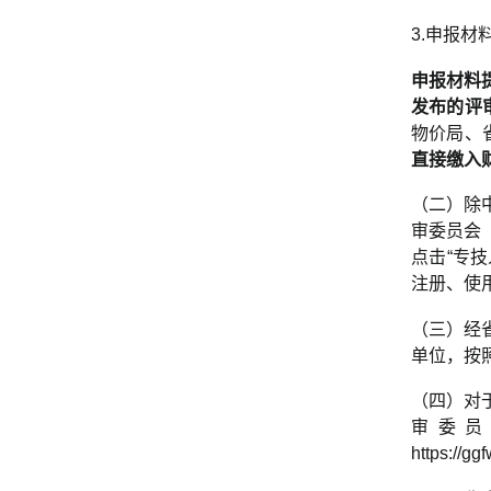
3.申报
申报材料
发
布的
评
物价局、
直接缴入
（二）除
审委员会（含
点击“专
注册、使
（三）经
单位，按
（四）对
审委员
https://g