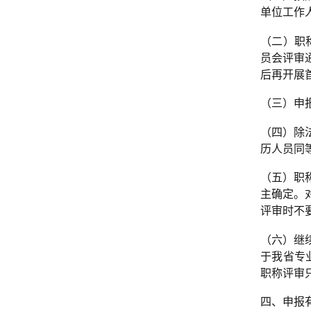
单位工作
（二）职
员会评审
后再开展
（三）申
（四）除
历人员同
（五）职
主确定。
评审时不
（六）继
于我省专
职称评审只
四、申报