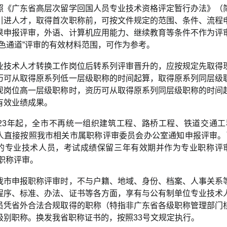
照《广东省高层次留学回国人员专业技术资格评定暂行办法》（
引进人才，取得首次职称前，可按文件规定的范围、条件、流程
果申报评审，外语、计算机应用能力、继续教育等条件不作为评
绿色通道”评审的有效材料范围，可作为参考。
业技术人才转换工作岗位后转系列评审晋升的，应按规定先取得
历可从取得原系列低一层级职称的时间起算，取得原系列同层级
现岗位高一层级职称时，资历可从取得原系列同层级职称的时间
有效业绩成果。
023年起，全市不再统一组织建筑工程、路桥工程、铁道交通
人直接按照我市相关市属职称评审委员会办公室通知申报评审。已参
的专业技术人员，考试成绩保留三年有效期并作为专业职称评审重
度职称评审。
我市申报职称评审时，不与户籍、地域、身份、档案、人事关系
程序、标准、办法、证书等各方面，享有与公有制单位专业技术
员凭省外合法合规取得的职称（特指非广东省各级职称管理部门
级别职称。换发我省职称证书的，按照33号文规定执行。