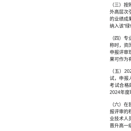
（三）按
外高层次
的业绩成
纳入该“
（四）专
称时，资
申报评审
果可作为
（五）2
试，申报
考试合格
2024年
（六）在
报评审的
业技术人
晋升高一