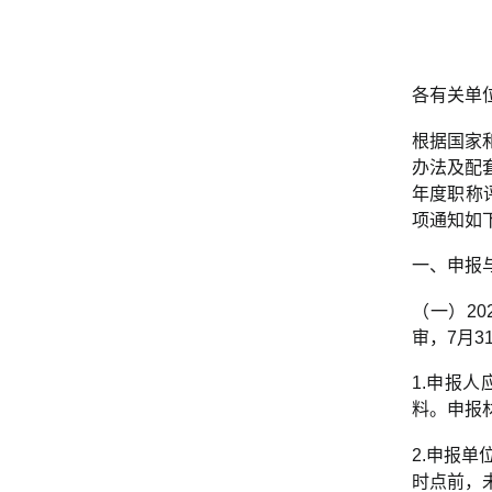
各有关单
根据国家
办法及配套
年度职称
项通知如
一、申报
（一）2
审，7月
1.申报
料。申报
2.申报
时点前，