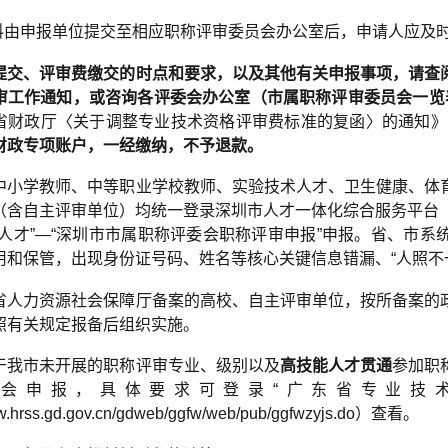
材料由申报单位提交至相应职称评审委员会办公室后，申请人应及
提交、评审费缴交的时点和要求，以及其他有关申报事项，请查
审
工作
通知，或咨询各评委会
办公室
（市属
职称评审委员会一览
省财政厅〈关于调整专业技术资格评审费标准的复函〉的通知》（
财政专项账户，一经缴纳，不予退款。
中小学教师、中等职业学校教师、实验技术人才、卫生健康、体
自主评审单位）均统一登录深圳市人才一体化综合服务平台（https://hrssp
技人才”—“深圳市市属职称评委会职称评审申报”申报。省、市
用和保管，出现身份证号码、姓名等核心关键信息错漏、“人照不
省人力资源社会保障厅备案的高校、自主评审单位，按所备案的
照有关规定报备后组织实施。
于我市未开展的职称评审专业、级别以及
高技能人才
贯通
参加职
会申报，具体要求可登录“广东省专业技
gfw.hrss.gd.gov.cn/gdweb/ggfw/web/pub/ggfwzyjs.do）查看。