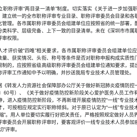
立职称评审“两目录一清单”制度。切实落实《关于进一步加强职
，建立统一的全市职称评审专业目录、职称评审委员会目录和各
化管理。各市属职称评审委员会组建单位应按照省的统一部署，
分类科学、层级完备、上下一致的目录清单。未在《深圳市市属
评审权限。
人才评价破“四唯”相关要求，各市属职称评审委员会组建单位
数量、获奖情况、头衔、称号等条件是否对职称申报构成实质性
限制的，应按照省级高级职称评审委员会组建单位通知要求，提
称评审工作通知中予以明确，并抄送我局专业技术人员管理处。
据《转发人力资源社会保障部办公厅关于做好新冠肺炎疫情防控
20〕60号）、《关于做好疫情防控新阶段关心爱护医务人员工作
神，进入疫情防控新阶段，不再新增开展疫情防控“一线”专业技
才，可按相应规定实行职称倾斜。对于原已认定为“一线”专业技
收缩”。用人单位要切实履行好把关责任，严格按照规定做好人员
评审委员会开展职称评审时，要客观评价一线专业技术人员参加
切”评审。