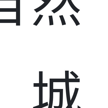
自然
、城